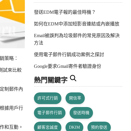
發送EDM電子報的最佳時機？
如何在EDM中添加短影音連結或內嵌播放
Email被誤判為垃圾郵件的常見原因及解決
方法
使用電子郵件行銷成功案例之探討
銷策略：
Google要求Gmail寄件者驗證身份
測試來比較
熱門關鍵字
定制郵件內
許可式行銷
開信率
根據用戶行
電子郵件行銷
發送時機
作和互動。
顧客忠誠度
DKIM
預約發送