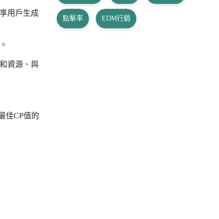
享用戶生成
點擊率
EDM行銷
。
和資源、與
最佳CP值的