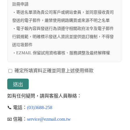
註冊申請
・寄送名單須為貴公司客戶或網站會員，並同意接收貴司
發送的電子郵件，嚴禁使用網路購買或來源不明之名單
・電子報內容與發送行為須遵守相關政府法令及電子郵件
行銷規範，明確標示發送人資訊並提供退訂機制，不得發
送垃圾郵件
・EZMAIL 保留試用資格審核、服務調整及最終解釋權
確定所填資料正確並同意上述使用條款
如有任何疑問，請與客服人員聯絡：
📞 電話：
(03)3688-258
📧 信箱：
service@ezmail.com.tw